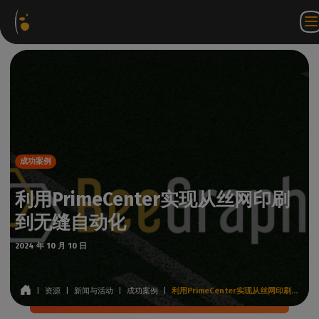
软件
网络商
合作伙伴门户
ZH
登录
联系我
包
店
网站
WorkSpace
们
成功案例
利用PrimeCenter实现从丝网印刷
到无缝自动化
2024 年 10 月 10 日
|
资源
|
新闻与活动
|
成功案例
|
利用PrimeCenter实现从丝网印刷到无缝自动化