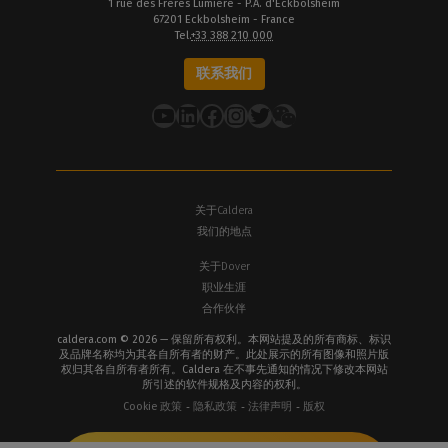
1 rue des Frères Lumière - P.A. d'Eckbolsheim
67201 Eckbolsheim - France
Tel.
+33 388 210 000
联系我们
YouTube
LinkedIn
在 Facebook 上
Instagram
推特
关于Caldera
我们的地点
关于Dover
职业生涯
合作伙伴
caldera.com © 2026 — 保留所有权利。本网站提及的所有商标、标识
及品牌名称均为其各自所有者的财产。此处展示的所有图像和照片版
权归其各自所有者所有。Caldera 在不事先通知的情况下修改本网站
所引述的软件规格及内容的权利。
Cookie 政策
隐私政策
法律声明
版权