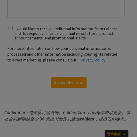
I would like to receive additional information from Caldera
and its respective brands via email newsletters, product
announcements, and promotional alerts
For more information on how your personal information is
processed and other information including your rights related
to direct marketing, please consult our
Privacy Policy
.
Submit the form
CalderaCare 是年度订购合同。CalderaCare 订阅每年自动更新。请
在合同到期前至少 30 天以书面形式通知
caldera
，提出取消要求。
返回顶部