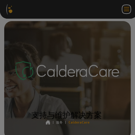
软件
网络
合作伙伴门户
ZH
登录
联系
包
商店
网站
WorkSpace
我们
支持与维护解决方案
|
服务
|
CalderaCare