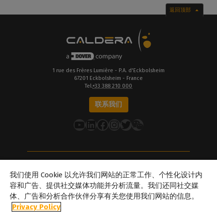
返回顶部
1 rue des Frères Lumière - P.A. d'Eckbolsheim
67201 Eckbolsheim - France
Tel.
+33 388 210 000
联系我们
YouTube
LinkedIn
在 Facebook 上
Instagram
推特
关于Caldera
我们使用 Cookie 以允许我们网站的正常工作、个性化设计内
我们的地点
容和广告、提供社交媒体功能并分析流量。我们还同社交媒
体、广告和分析合作伙伴分享有关您使用我们网站的信息。
关于Dover
Privacy Policy
职业生涯