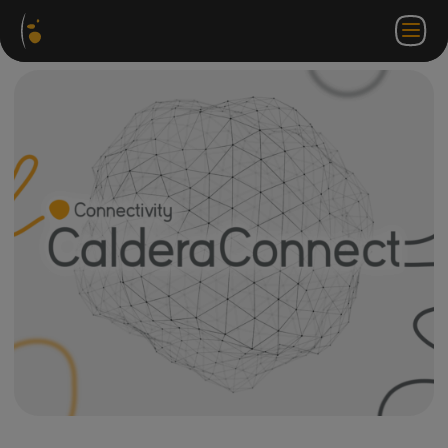
软件
网络
合作伙伴门
ZH
登录
联系
包
商店
户网站
WorkSpace
我们