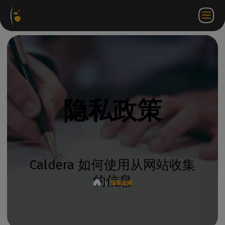
软件
网络
合作伙伴门
ZH
登录
联系
包
商店
户网站
WorkSpace
我们
隐私政策
Caldera 如何使用从网站收集
的信息
|
隐私政策