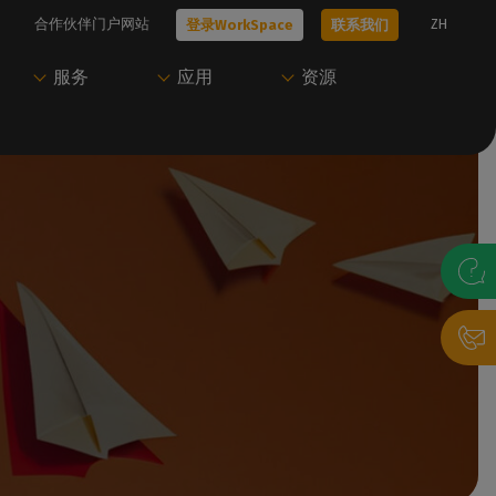
合作伙伴门户网站
ZH
登录WorkSpace
联系我们
服务
应用
资源
技术问题？
只需一个账户即可访
开始使用Caldera
尝试Caldera
问Caldera
、工作流
我们的所有技术文档
我们的专家可以帮助您选择最适合您需
联系我们，与我们的专家预约演示，或开
Caldera 支持团
求的解决方案
始免费试用。
访问我们的用户门户，下载资源并管理您
的Caldera 解决方案。
联系我们
获取演示
录帮助台
P
登录WorkSpace
决方案