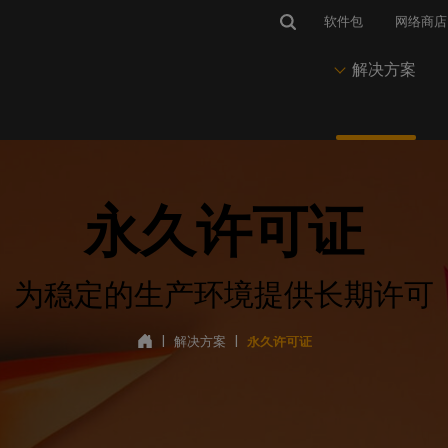
软件包
网络商店
解决方案
市场与应用
IP 软件
维护
新闻与见解
解决方案
套料软件
永久许可证
有
与热线
标识和图案
CalderaRIP
CalderaCare
博客、新闻与活动
印前与Nesting
PrimeCenter
获得技术支持
印刷视觉传播
推动您的印刷和切割生产
始终保持生产运行
我们的所有最新文章
准备打印和剪切文件
管理印前、作业准备
访问
程和排版
并联系
enter
软标识
CalderaRIP 第 19 版
专业服务
成功案例
印刷
队。
为稳定的生产环境提供长期许可
印刷生产软件
我们的技术文档
在柔性介质上打印
CalderaRIP 的新功能
客户故事和使用案例
推动印刷生产
培训Center
登
Caldera PrimeRI
获得快速有效的培训
要求
包装
年度订阅
打印实验室网络研讨会
色彩管理
|
解决方案
|
永久许可证
智能打印工作流管理
硬件和操作系统的兼容性
在乙烯基承印物上打印
入门级订阅RIP
观看我们的网络研讨会
掌握色彩输出
软件管理
的外设
纺织品印花
永久许可证
通讯
节省墨水
打印机和切割机的兼容性
印花时装和运动装
永久性RIP 许可协议
在您的邮箱中直接接收我们的
减少墨水消耗
CalderaDock
新闻
管理所有Caldera 解