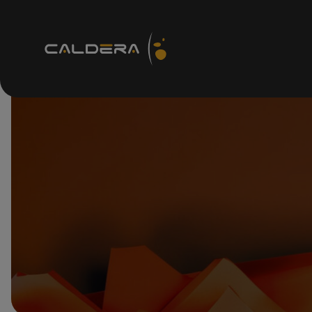
技术资源
R
支持
如何
知识c
访问
技术
检查
支持
检查