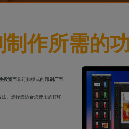
家居装饰
CalderaRIP 模块
切割
印花室内装饰
了解 CalderaRIP 模块及其强大
硬件
管理从印刷到切割的工作
优势
程
DELL 计算机
工业印刷
CalderaConnect REST
自动化
预装RIP 站，便于安装
管理您的工业生产
API
简化生产流程
刷制作所需的
分光光度计
您的 REST API 解决方案
颜色测量仪器
TF - DTGRIP 软件
Caldera 直接制作电影
RIP DTF 打印软件
Caldera 直接到服装
性投资
而非订购模式的
印刷厂
而
用于 DTG 印刷的RIP 软件
方法。选择最适合您使用的打印