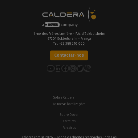
1 rue des Frères Lumière - P.A. d'Eckbolsheim
67201 Eckbolsheim - França
Tel.
+33 388 210 000
Contactar-nos
YouTube
LinkedIn
Facebook
Instagram
Twitter
Sobre Caldera
As nossas localizações
Sobre Dover
Carreiras
Parceiros
caldera.com © 2026 — Todos os direitos reservados. Todas as