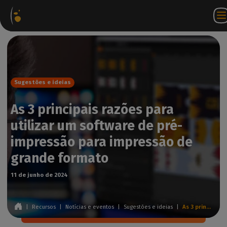
Pacotes
Loja
Portal do
PT
Aceder a
Contactar-
de
virtual
parceiro
WorkSpace
nos
software
Sugestões e ideias
As 3 principais razões para
utilizar um software de pré-
impressão para impressão de
grande formato
11 de junho de 2024
|
Recursos
|
Notícias e eventos
|
Sugestões e ideias
|
As 3 principais razões para utilizar um software de pré-impressão para impressão de grande formato