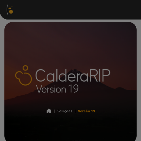
Pacotes de
Loja
Portal do
Aceder a
Contactar-
software
virtual
parceiro
WorkSpace
nos
|
Soluções
|
Versão 19