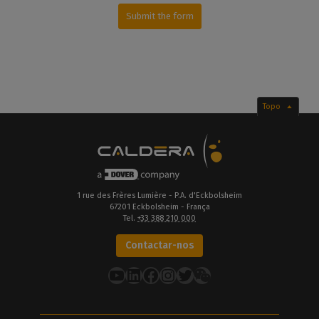
Submit the form
Topo
1 rue des Frères Lumière - P.A. d'Eckbolsheim
67201 Eckbolsheim - França
Tel.
+33 388 210 000
Contactar-nos
YouTube
LinkedIn
Facebook
Instagram
Twitter