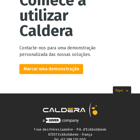
Comece a
utilizar
Caldera
Contacte-nos para uma demonstração
personalizada das nossas soluções.
Marcar uma demonstração
Topo
1 rue des Frères Lumière - P.A. d'Eckbolsheim
67201 Eckbolsheim - França
Tel.
+33 388 210 000