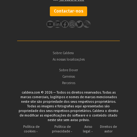
Contactar-nos
YouTube
LinkedIn
Facebook
Instagram
Twitter
Sobre Caldera
As nossas localizações
Sobre Dover
Carreiras
Parceiros
caldera.com © 2026 — Todos os direitos reservados. Todas as
marcas comerciais, logótipos e nomes de marcas mencionados
neste site são propriedade dos seus respetivos proprietários.
Todas as imagens e fotografias aqui apresentadas são
propriedade dos seus respetivos proprietários. Caldera o direito
de modificar as especificações do software e o conteúdo citado
neste site sem aviso prévio.
Política de
Política de
Aviso
Direitos de
cookies
privacidade
legal
autor