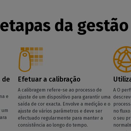
 etapas da gestão
 de
Efetuar a calibração
Utiliz
A calibragem refere-se ao processo de
A O perf
ma e
ajuste de um dispositivo para garantir uma
descrev
saída de cor exacta. Envolve a medição e o
processa
r um
ajuste de vários parâmetros e deve ser
no flux
para
efectuado regularmente para manter a
o seu pr
consistência ao longo do tempo.
normalm