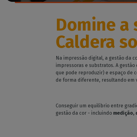
Peri
Licenças perp
Moda 
supo
despo
Módulos C
Verifi
Domine a 
Deco
Conheça os m
das su
CalderaRIP e a
Decor
máquin
poderosas va
Caldera s
Impr
API REST d
Gerir 
CalderaCo
indust
Na impressão digital, a gestão da 
A sua solução 
impressoras e substratos. A gestão
DTF - SOFTWARE 
que pode reproduzir) e espaço de c
Caldera Di
de forma diferente, resultando em 
RIP software 
de DTF
Caldera D
Conseguir um equilíbrio entre grad
para a ro
gestão da cor - incluindo
medição, d
Software RIP 
DTG