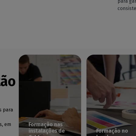
para ga
consist
tão
s para
s, em
Formação nas
instalações de
Formação no