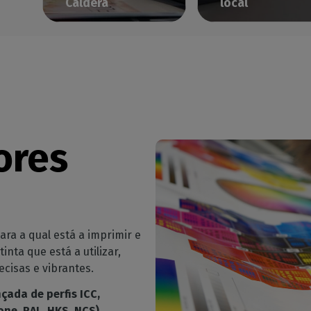
Caldera
local
Receber formação
Sessões de formaçã
num ambiente de
personalizadas
aprendizagem
diretamente no seu
adequado
local de trabalho
ores
a a qual está a imprimir e
nta que está a utilizar,
ecisas e vibrantes.
çada de perfis ICC,
one, RAL, HKS, NCS),