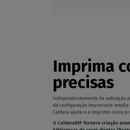
Imprima c
precisas
Independentemente da aplicação par
da configuração impressora-media-ti
Caldera ajuda-o a imprimir cores pr
O CalderaRIP fornece criação avan
bibliotecas de cores diretas (Pant