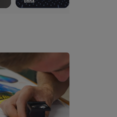
linha
o
Obtenha formação
rápida e eficaz sobre
o CalderaRIP