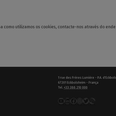
ma como utilizamos os cookies, contacte-nos através do end
1 rue des Frères Lumière - P.A. d'Eckbo
67201 Eckbolsheim - França
Tel.
+33 388 210 000
YouTube
LinkedIn
Facebook
Instagram
Twitter