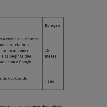
Duração
rma como os visitantes
ompilar relatórios e
e forma anónima,
26
s e as páginas que
meses
nada com o Google
ca de Cookies de
1 ano
sa utilizar os serviços disponíveis