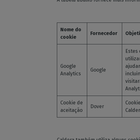
Nome do
Fornecedor
Objet
cookie
Estes 
utiliz
Google
ajudar
Google
Analytics
inclui
visita
Analyt
Cookie de
Cookie
Dover
aceitação
Calder
Caldera também utiliza alguns cooki