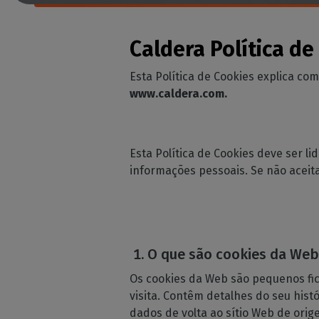
Peri
Licenças perp
Moda 
supo
despo
Módulos C
Verifi
Caldera Política de
Deco
Conheça os m
das su
CalderaRIP e a
Decor
máquin
Esta Política de Cookies explica com
poderosas va
Impr
www.caldera.com.
API REST d
Gerir 
CalderaCo
indust
A sua solução 
Esta Política de Cookies deve ser l
DTF - SOFTWARE 
informações pessoais. Se não aceita
Caldera Di
RIP software 
de DTF
Caldera D
O que são cookies da We
para a ro
Software RIP 
Os cookies da Web são pequenos fic
DTG
visita. Contêm detalhes do seu hist
dados de volta ao sítio Web de ori