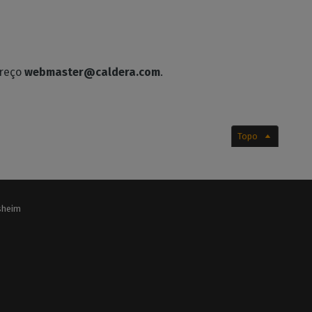
ereço
webmaster@caldera.com
.
Topo
lsheim