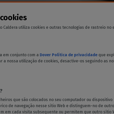
féricos
étuas RIP
estampada e roupa de
Boletim informativo
GESTÃO DE SOFTWARE
rtados
rto
Poupança de tinta
Receba as nossas notícias
alderaRIP
que a compatibilidade
CalderaDock
diretamente na sua caixa de
Reduzir o consumo de tinta
 cookies
ração de casa
ódulos
as impressoras e
correio
Gerir todas as suas soluções
s suas
ação interior impressa
Corte
as de corte
Caldera
o Caldera utiliza cookies e outras tecnologias de rastreio no
ntagens
Gerir fluxos de trabalho de
essão industrial
HARDWARE
impressão para corte
o
a sua produção
DELL computadores
nnect
rial
Automatização
Estações RIP pré-instaladas
de API REST
Simplifique a sua produção
para uma configuração fácil
ida em conjunto com a
Dover Política de privacidade
que expl
DTG RIP
r a nossa utilização de cookies, desactive-os seguindo as n
Espectrofotómetros
ret-to-Film
Instrumentos de medição da
para impressão
cor
iretamente
b?
upa
para impressão
heiros que são colocados no seu computador ou dispositivo
órico de navegação nesse sítio Web e distinguem-no de outro
gem em cada visita subsequente ou permitem que outro sítio 