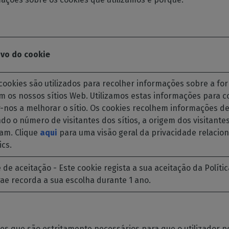
ivo do cookie
cookies são utilizados para recolher informações sobre a fo
am os nossos sítios Web. Utilizamos estas informações para c
-nos a melhorar o sítio. Os cookies recolhem informações d
ndo o número de visitantes dos sítios, a origem dos visitante
ram. Clique
aqui
para uma visão geral da privacidade relacio
ics.
 de aceitação - Este cookie regista a sua aceitação da Políti
ae recorda a sua escolha durante 1 ano.
es que são estritamente necessários para que o utilizador pos