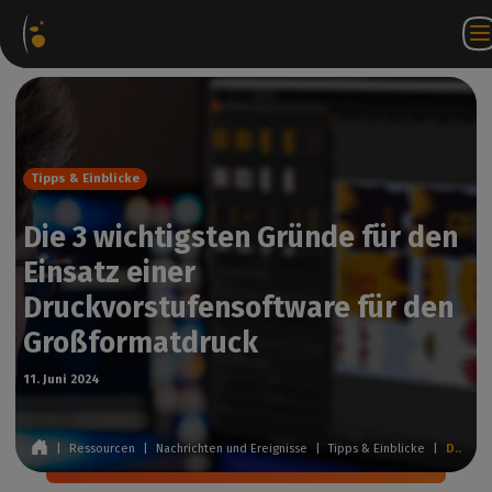
Software-
Internetshop
Partner-
DE
Anmeldung
Kontakt
Pakete
Portal
bei
WorkSpace
Tipps & Einblicke
Die 3 wichtigsten Gründe für den
Einsatz einer
Druckvorstufensoftware für den
Großformatdruck
11. Juni 2024
|
Ressourcen
|
Nachrichten und Ereignisse
|
Tipps & Einblicke
|
Die 3 wichtigsten Gründe für den Einsatz einer Druckvorstufensoftware für den Großformatdruck