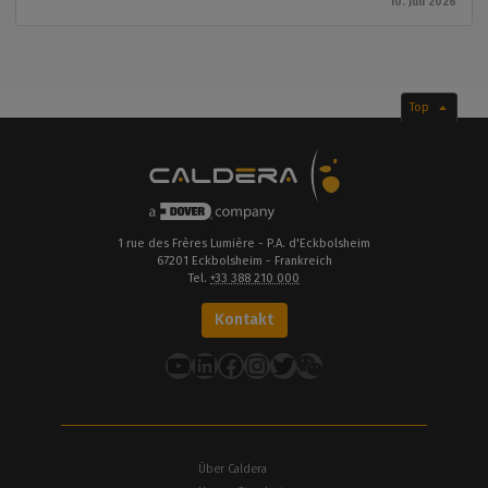
10. Juli 2026
Top
1 rue des Frères Lumière - P.A. d'Eckbolsheim
67201 Eckbolsheim - Frankreich
Tel.
+33 388 210 000
Kontakt
YouTube
LinkedIn
Facebook
Instagram
Twitter
Über Caldera