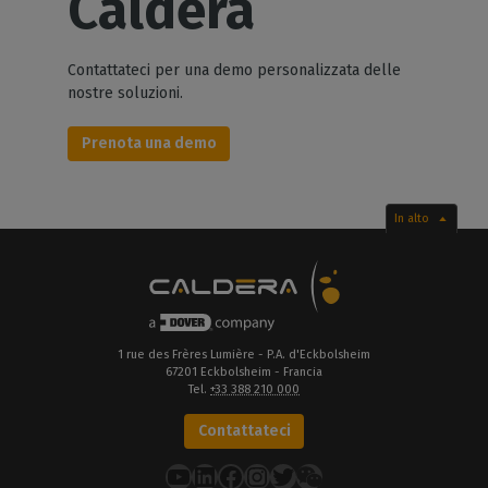
Caldera
Contattateci per una demo personalizzata delle
nostre soluzioni.
Prenota una demo
In alto
1 rue des Frères Lumière - P.A. d'Eckbolsheim
67201 Eckbolsheim - Francia
Tel.
+33 388 210 000
Contattateci
YouTube
LinkedIn
Facebook
Instagram
Twitter