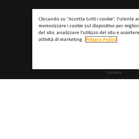
Cliccando su “Accetta tutti i cookie”, l'utente a
memorizzare i cookie sul dispositivo per miglio
Circa
del sito, analizzare l'utilizzo del sito e assiste
attività di marketing.
Privacy Policy
Circa Caldera
Le nostre sedi
Circa Dover
Carriera
Partner