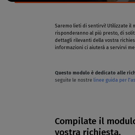
Licenze
abb
operat
Licenze RIP
Ar
Peri
Moduli 
ca
supp
Saremo lieti di sentirvi! Utilizzate 
Conoscere 
Sta
Verific
risponderanno al più presto, di solit
CalderaRIP 
d'in
delle 
vantaggi
dettagli rilevanti della vostra richie
taglie
Sta
informazioni ci aiuterà a servirvi me
API REST
Gest
Caldera
indu
La vostra s
Questo modulo è dedicato alle rich
SOFTWARE DTF 
seguite le nostre
linee guida per l'a
Caldera 
cinema
RIP softwa
DTF
Caldera
Compilate il modulo
sull'in
vostra richiesta.
Software R