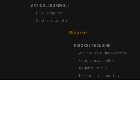
ARTICOLI DUREVOLI
DELL computer
Spettrofotometri
Risorse
RISORSE TECNICHE
Assistenza e linea diretta
Conoscenza center
Requisiti tecnici
Periferiche supportate
NOTIZIE E APPROFONDIMENTI
Blog, Notizie ed eventi
Storie di successo
Webinar PrintLab
Newsletter