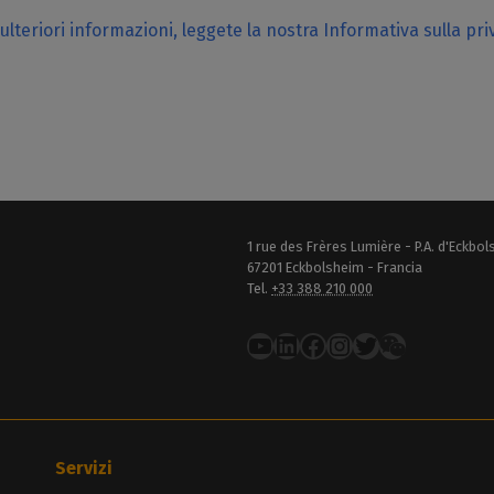
ulteriori informazioni, leggete la nostra Informativa sulla pri
1 rue des Frères Lumière - P.A. d'Eckbo
67201 Eckbolsheim - Francia
Tel.
+33 388 210 000
YouTube
LinkedIn
Facebook
Instagram
Twitter
Servizi