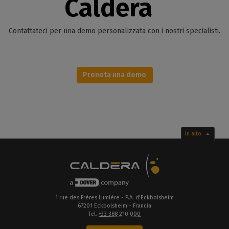
Caldera
Contattateci per una demo personalizzata con i nostri specialisti.
Prenota una demo
In alto
1 rue des Frères Lumière - P.A. d'Eckbolsheim
67201 Eckbolsheim - Francia
Tel.
+33 388 210 000