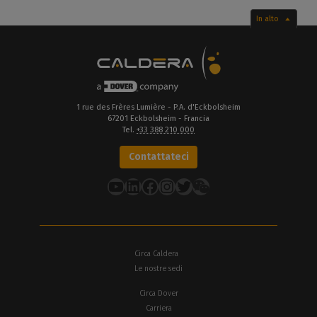
In alto
1 rue des Frères Lumière - P.A. d'Eckbolsheim
67201 Eckbolsheim - Francia
Tel.
+33 388 210 000
Contattateci
YouTube
LinkedIn
Facebook
Instagram
Twitter
Circa Caldera
Le nostre sedi
Circa Dover
Carriera