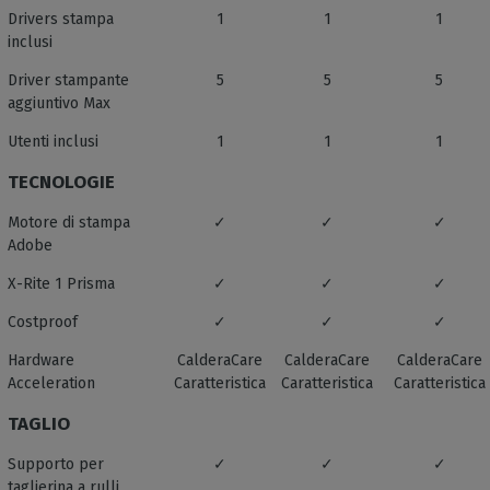
Drivers stampa
1
1
1
inclusi
Driver stampante
5
5
5
aggiuntivo Max
Utenti inclusi
1
1
1
TECNOLOGIE
Motore di stampa
✓
✓
✓
Adobe
X-Rite 1 Prisma
✓
✓
✓
Costproof
✓
✓
✓
Hardware
CalderaCare
CalderaCare
CalderaCare
Acceleration
Caratteristica
Caratteristica
Caratteristica
TAGLIO
Supporto per
✓
✓
✓
taglierina a rulli