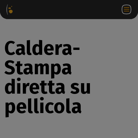
hetti
Negozio
Portale
IT
Accedi a
Contattateci
ware
web
partner
WorkSpace
Caldera-
Stampa
diretta su
pellicola