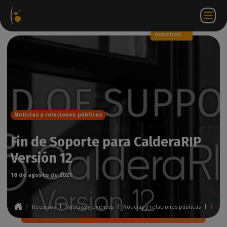
Paquetes
Tienda
Portal
ES
Iniciar
Póngase en
de
web
de
sesión
contacto
software
socios
WorkSpace
con
nosotros
Noticias y relaciones públicas
Fin de Soporte para CalderaRIP
Versión 12
18 de agosto de 2021
|
Recursos
|
Noticias y eventos
|
Noticias y relaciones públicas
|
Fin de Soporte para CalderaRIP Versión 12