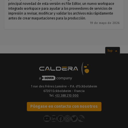
principal novedad de esta versión es File Editor, un nuevo workspace
integrado workspace para ayudar a los proveedores de servicios de
impresión a revisar, modificar y validar los archivos más rápidamente
antes de crear maquetaciones para la producción.
19 de mayo de 2026
Top
1 rue des Frères Lumière - P.A. d'Eckbolsheim
67201 Eckbolsheim - Francia
Tel.
+33 388 210 000
Póngase en contacto con nosotros
YouTube
LinkedIn
Facebook
Instagram
Twitter