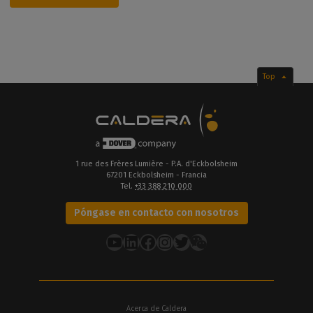
Top
1 rue des Frères Lumière - P.A. d'Eckbolsheim
67201 Eckbolsheim - Francia
Tel.
+33 388 210 000
Póngase en contacto con nosotros
YouTube
LinkedIn
Facebook
Instagram
Twitter
Acerca de Caldera