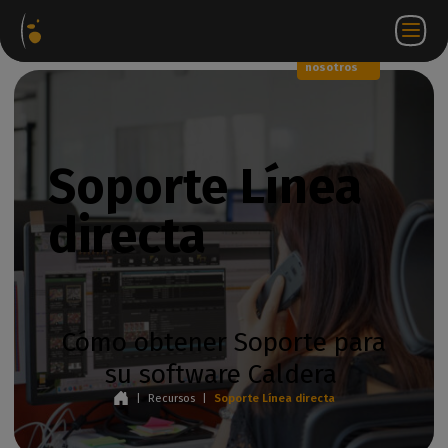
Paquetes
Tienda
Portal
ES
Iniciar
Póngase en
de
web
de
sesión
contacto
software
socios
WorkSpace
con
nosotros
Soporte Línea
directa
Cómo obtener Soporte para
su software Caldera
|
Recursos
|
Soporte Línea directa