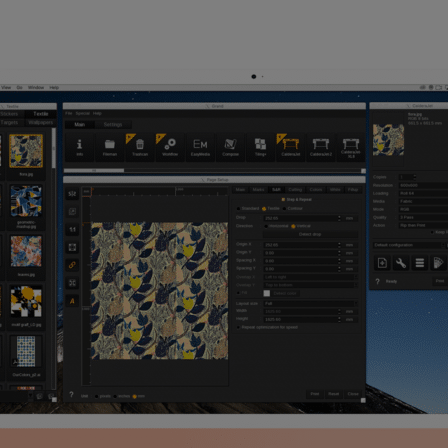
✓
✓
✓
✓
✓
✓