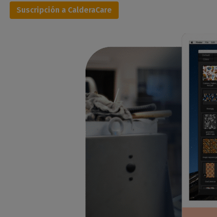
Suscripción a CalderaCare
PREPRESIÓN
- Componer
✓
- Mosaico +
-Rectangular y True-shape
- Imprimir y cortar
- Sangrado de impresión
GESTIÓN DEL COLOR
- Perfiles ICC
✓
- Colores planos
- Sustitución de color
- Libros de color
-Corrección de color
-Relinerización
- Blanco, Barniz, Plata...
- Juego de tintas personalizado