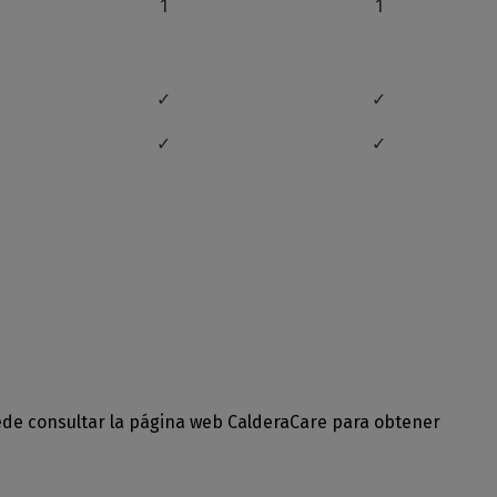
1
1
✓
✓
✓
✓
✓
✓
Care
CalderaCare
CalderaCare
ón
Función
Función
✓
✓
Care
CalderaCare
CalderaCare
uede consultar la página web CalderaCare para obtener
ón
Función
Función
Care
CalderaCare
CalderaCare
ón
Función
Función