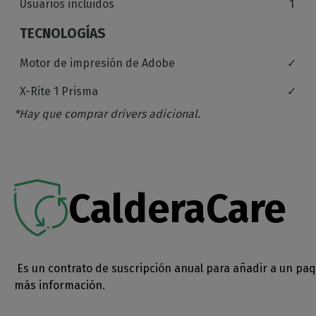
Usuarios incluidos
1
TECNOLOGÍAS
Motor de impresión de Adobe
✓
X-Rite 1 Prisma
✓
*Hay que comprar drivers adicional.
Costproof
✓
Hardware Acceleration
✓
CalderaCare
CORTE
Cortadora de rollos Soporte
✓
Cortadora plana Soporte
✓
Es un contrato de suscripción anual para añadir a un paq
más información.
Recortadora
✓