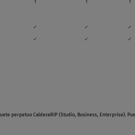
1
1
1
✓
✓
✓
✓
✓
✓
✓
✓
✓
✓
✓
Caldera
Funci
✓
✓
✓
✓
✓
Caldera
uete perpetuo CalderaRIP (Studio, Business, Enterprise). P
Funci
✓
✓
Caldera
Funci