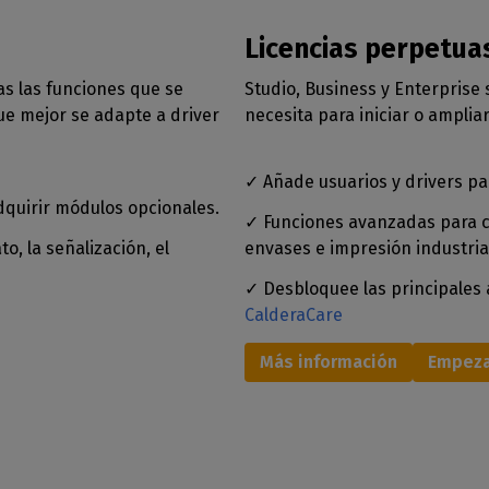
Licencias perpetua
as las funciones que se
Studio, Business y Enterprise
ue mejor se adapte a driver
necesita para iniciar o amplia
✓ Añade usuarios y drivers pa
quirir módulos opcionales.
✓ Funciones avanzadas para co
o, la señalización, el
envases e impresión industria
✓ Desbloquee las principales a
CalderaCare
Más información
Empeza