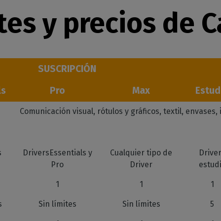
es y precios de C
SUSCRIPCIÓN
ls
Pro
Max
Estud
Comunicación visual, rótulos y gráficos, textil, envases,
s
DriversEssentials y
Cualquier tipo de
Drive
Pro
Driver
estud
1
1
1
s
Sin límites
Sin límites
5