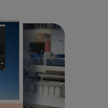
✓
✓
✓
✓