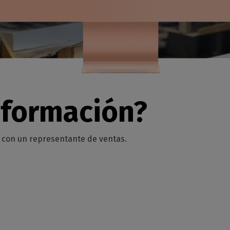
✓
✓
Caldera
Funci
✓
✓
✓
nformación?
✓
✓
Caldera
Funci
o con un representante de ventas.
✓
✓
Caldera
Funci
limitado dentro de la misma categoría
No
Disponi