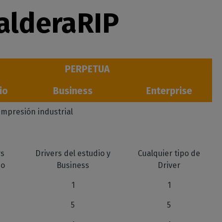
alderaRIP
PERPETUA
io
Business
Enterprise
 impresión industrial
rs
Drivers del estudio y
Cualquier tipo de
io
Business
Driver
1
1
5
5