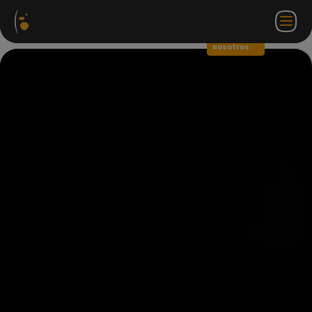
Paquetes
Tienda
Portal
ES
Iniciar
Póngase en
de
web
de
sesión
contacto
software
socios
WorkSpace
con
nosotros