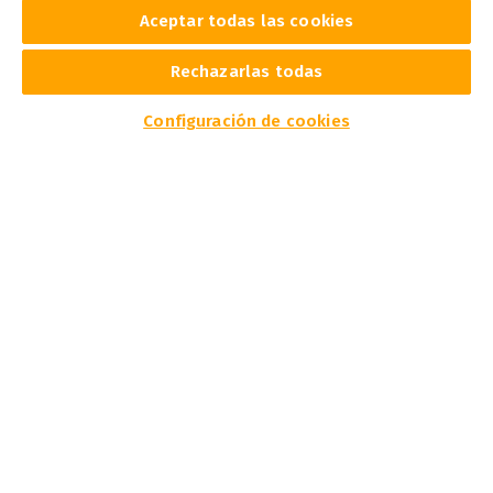
Aceptar todas las cookies
Desde la rotulación hasta la impresión textil e
industrial, Caldera es la solución para obtener
resultados perfectos.
Rechazarlas todas
Configuración de cookies
Rótulos y gráficos digitales
Comunicación visual impresa con Caldera