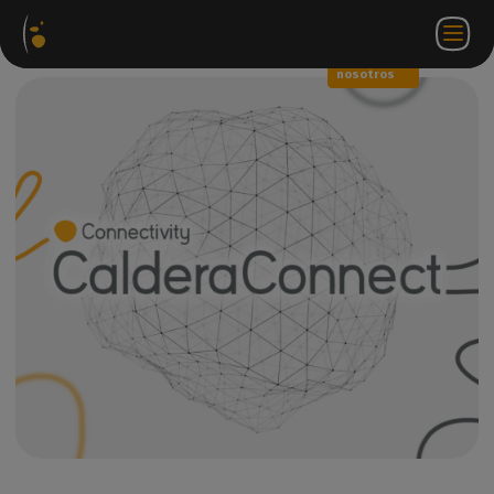
Paquetes
Tienda
Portal
ES
Iniciar
Póngase en
de
web
de
sesión
contacto
software
socios
WorkSpace
con
nosotros