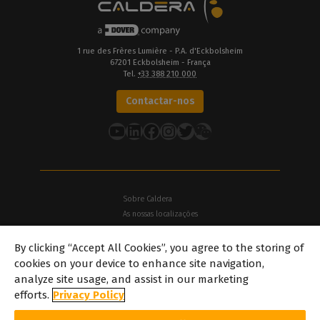
1 rue des Frères Lumière - P.A. d'Eckbolsheim
67201 Eckbolsheim - França
Tel.
+33 388 210 000
Contactar-nos
YouTube
LinkedIn
Facebook
Instagram
Twitter
Sobre Caldera
As nossas localizações
Sobre Dover
By clicking “Accept All Cookies”, you agree to the storing of
Carreiras
cookies on your device to enhance site navigation,
Parceiros
analyze site usage, and assist in our marketing
caldera.com © 2026 — Todos os direitos reservados. Todas as
efforts.
Privacy Policy
marcas comerciais, logótipos e nomes de marcas mencionados
neste site são propriedade dos seus respetivos proprietários.