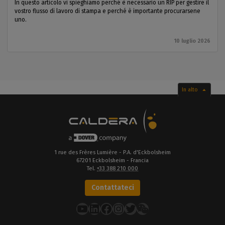
In questo articolo vi spieghiamo perché è necessario un RIP per gestire il
vostro flusso di lavoro di stampa e perché è importante procurarsene
uno.
10 luglio 2026
In alto
1 rue des Frères Lumière - P.A. d'Eckbolsheim
67201 Eckbolsheim - Francia
Tel.
+33 388 210 000
Contattateci
YouTube
LinkedIn
Facebook
Instagram
Twitter