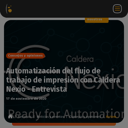
Paquetes
Tienda
Portal
ES
Iniciar
Póngase en
de
web
de
sesión
contacto
software
socios
WorkSpace
con
nosotros
Consejos y opiniones
Automatización del flujo de
trabajo de impresión con Caldera
Nexio - Entrevista
17 de noviembre de 2020
|
Recursos
|
Noticias y eventos
|
Consejos y opiniones
|
Automatización del flujo de trabajo de impresión con Caldera Nexio - Entrevista