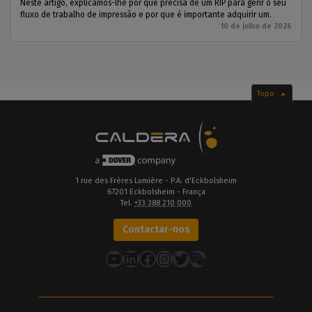
Neste artigo, explicamos-lhe por que precisa de um RIP para gerir o seu
fluxo de trabalho de impressão e por que é importante adquirir um.
10 de julho de 2026
Topo
1 rue des Frères Lumière - P.A. d'Eckbolsheim
67201 Eckbolsheim - França
Tel.
+33 388 210 000
Contactar-nos
YouTube
LinkedIn
Facebook
Instagram
Twitter