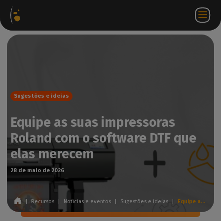
Pacotes
Loja
Portal do
PT
Aceder a
Contactar-
de
virtual
parceiro
WorkSpace
nos
software
Sugestões e ideias
Equipe as suas impressoras
Roland com o software DTF que
elas merecem
28 de maio de 2026
|
Recursos
|
Notícias e eventos
|
Sugestões e ideias
|
Equipe as suas impressoras Roland com o software DTF que elas merecem