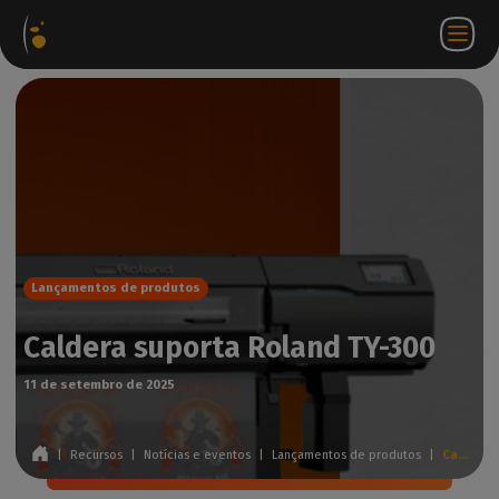
Pacotes
Loja
Portal do
PT
Aceder a
Contactar-
de
virtual
parceiro
WorkSpace
nos
software
Lançamentos de produtos
Caldera suporta Roland TY-300
11 de setembro de 2025
|
Recursos
|
Notícias e eventos
|
Lançamentos de produtos
|
Caldera suporta Roland TY-300