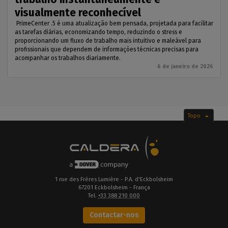
visualmente reconhecível
PrimeCenter .5 é uma atualização bem pensada, projetada para facilitar
as tarefas diárias, economizando tempo, reduzindo o stress e
proporcionando um fluxo de trabalho mais intuitivo e maleável para
profissionais que dependem de informações técnicas precisas para
acompanhar os trabalhos diariamente.
6 de janeiro de 2026
Topo
1 rue des Frères Lumière - P.A. d'Eckbolsheim
67201 Eckbolsheim - França
Tel.
+33 388 210 000
Contactar-nos