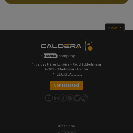
Rimanete in contatto con le nostre notizie ed eventi
In alto
1 rue des Frères Lumière - P.A. d'Eckbolsheim
67201 Eckbolsheim - Francia
Tel.
+33 388 210 000
Contattateci
YouTube
LinkedIn
Facebook
Instagram
Twitter
Circa Caldera
Le nostre sedi