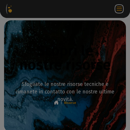
hetti
Negozio
Portale
IT
Accedi a
Contattateci
ware
web
partner
WorkSpace
Scopri le
nostre risorse
Sfogliate le nostre risorse tecniche e
rimanete in contatto con le nostre ultime
novità.
|
Risorse