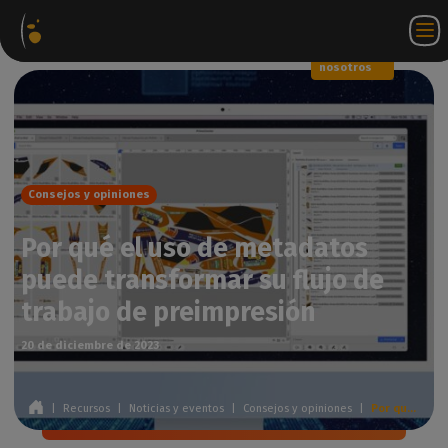
Paquetes
Tienda
Portal
ES
Iniciar
Póngase en
de
web
de
sesión
contacto
software
socios
WorkSpace
con
nosotros
Consejos y opiniones
Por qué el uso de metadatos
puede transformar su flujo de
trabajo de preimpresión
20 de diciembre de 2023
|
Recursos
|
Noticias y eventos
|
Consejos y opiniones
|
Por qué el uso de metadatos puede transformar su flujo de trabajo de preimpresión