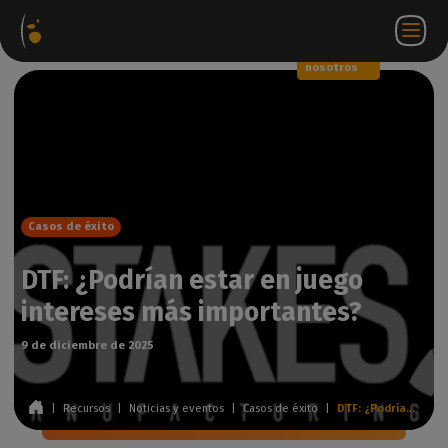
Paquetes
Tienda
Portal
ES
Iniciar
Póngase en
de
web
de
sesión
contacto
software
socios
WorkSpace
con
nosotros
Casos de éxito
DTF: ¿Podrían estar en juego
intereses más importantes?
9 de diciembre de 2025
|
Recursos
|
Noticias y eventos
|
Casos de éxito
|
DTF: ¿Podrían estar en juego intereses más importantes?