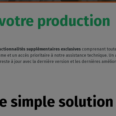
GESTION DE LOGICIELS
votre boîte mail
mpatibles
 intérieure
Découpe
CalderaDock
phériques
ulti-supports
Gérez vos découpes
votre production 
Gérez vos solutions Caldera
ortés
n
Automatisation
SOLUTIONS MATÉRIELLES
z la compatibilité de
e
Rationalisez votre
achines
Ordinateurs DELL
production
nds volumes
Stations RIP pré-installées
Spectrophotomètres
ctionnalités supplémentaires exclusives
comprenant toutes
Mesurez vos couleurs
e et un accès prioritaire à notre assistance technique. U
reste à jour avec la dernière version et les dernières amélio
e simple solution