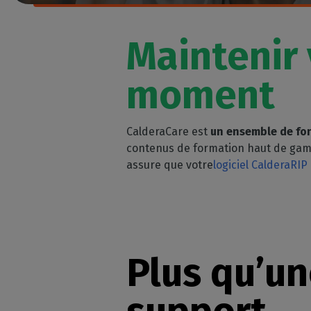
Licences RIP perpétuelles
OS co
Décoration
Modules CalderaRIP
Péri
Impression m
Maintenir 
Découvrez les modules
supp
CalderaRIP et leurs nombreux
Impressio
Vérifie
avantages
moment
industriell
vos m
Gérez de gra
API REST
CalderaConnect
CalderaCare est
un ensemble de fon
Votre solution d'API REST
contenus de formation haut de gamm
DTF - RIP DTG
assure que votre
logiciel CalderaRIP
Caldera
Logiciel RIP pour l'impression
DTF
Caldera Direct-to-
Garment
Plus qu’un
RIP pour l'impression DTG