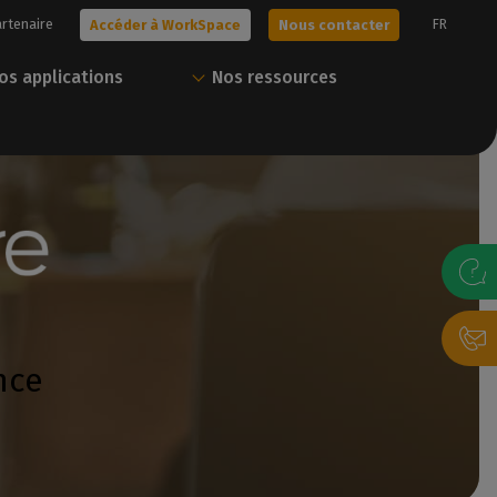
artenaire
FR
Accéder à WorkSpace
Nous contacter
os applications
Nos ressources
era !
Obtenez votre essai
Tout Caldera en un
gratuit
seul compte
s solutions, ou
sonnalisée avec
Nos experts vous aident à choisir la
Téléchargez nos ressources et gérez
meilleure solution pour vos besoins.
vos solutions Caldera via notre portail
client.
gratuit
ance
Nous contacter
Accéder à WorkSpace