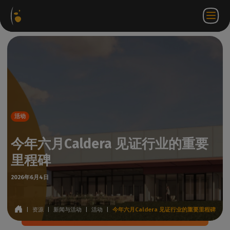
软件
网络
合作伙伴门
ZH
登录
联系
包
商店
户网站
WorkSpace
我们
活动
今年六月Caldera 见证行业的重要
里程碑
2026年6月4日
|
资源
|
新闻与活动
|
活动
|
今年六月Caldera 见证行业的重要里程碑