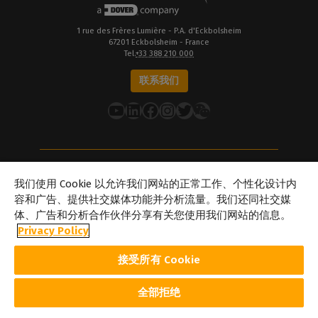
1 rue des Frères Lumière - P.A. d'Eckbolsheim
67201 Eckbolsheim - France
Tel.
+33 388 210 000
联系我们
YouTube
LinkedIn
在 Facebook 上
Instagram
推特
关于Caldera
我们使用 Cookie 以允许我们网站的正常工作、个性化设计内
我们的地点
容和广告、提供社交媒体功能并分析流量。我们还同社交媒
体、广告和分析合作伙伴分享有关您使用我们网站的信息。
关于Dover
Privacy Policy
职业生涯
合作伙伴
接受所有 Cookie
caldera.com © 2026 — 保留所有权利。本网站提及的所有商标、标识
及品牌名称均为其各自所有者的财产。此处展示的所有图像和照片版
权归其各自所有者所有。Caldera 在不事先通知的情况下修改本网站
全部拒绝
所引述的软件规格及内容的权利。
Cookie 政策
隐私政策
法律声明
版权