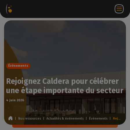
ages
Webstore
Portail
FR
Accéder à
Nous
iels
Partenaire
WorkSpace
contacter
Événements
Rejoignez Caldera pour célébrer
une étape importante du secteur
4 juin 2026
|
Nos ressources
|
Actualités & événements
|
Événements
|
Rejoignez Caldera pour célébrer une étape importante du secteur