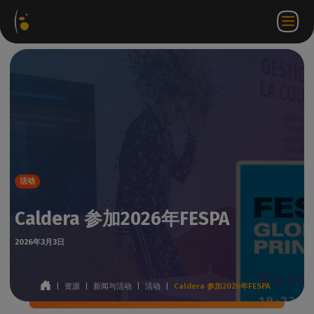
软件
网络
合作伙伴门
ZH
登录
联系
包
商店
户网站
WorkSpace
我们
活动
Caldera 参加2026年FESPA
2026年3月3日
|
资源
|
新闻与活动
|
活动
|
Caldera 参加2026年FESPA