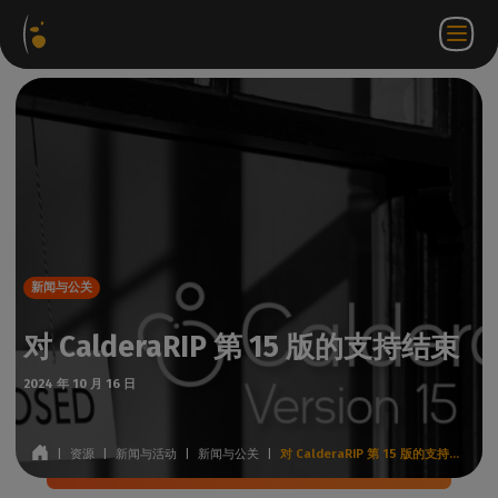
软件
网络
合作伙伴门
ZH
登录
联系
包
商店
户网站
WorkSpace
我们
新闻与公关
对 CalderaRIP 第 15 版的支持结束
2024 年 10 月 16 日
|
资源
|
新闻与活动
|
新闻与公关
|
对 CalderaRIP 第 15 版的支持结束