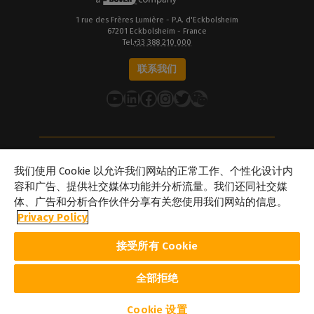
1 rue des Frères Lumière - P.A. d'Eckbolsheim
67201 Eckbolsheim - France
Tel.
+33 388 210 000
联系我们
YouTube
LinkedIn
在 Facebook 上
Instagram
推特
关于Caldera
我们使用 Cookie 以允许我们网站的正常工作、个性化设计内
我们的地点
容和广告、提供社交媒体功能并分析流量。我们还同社交媒
体、广告和分析合作伙伴分享有关您使用我们网站的信息。
关于Dover
Privacy Policy
职业生涯
合作伙伴
接受所有 Cookie
caldera.com © 2026 — 保留所有权利。本网站提及的所有商标、标识
及品牌名称均为其各自所有者的财产。此处展示的所有图像和照片版
权归其各自所有者所有。Caldera 在不事先通知的情况下修改本网站
全部拒绝
所引述的软件规格及内容的权利。
Cookie 政策
隐私政策
法律声明
版权
Cookie 设置