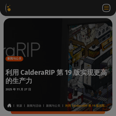
软件
网络
合作伙伴门
ZH
登录
联系
包
商店
户网站
WorkSpace
我们
新闻与公关
利用 CalderaRIP 第 19 版实现更高
的生产力
2025 年 11 月 27 日
|
资源
|
新闻与活动
|
新闻与公关
|
利用 CalderaRIP 第 19 版实现更高的生产力