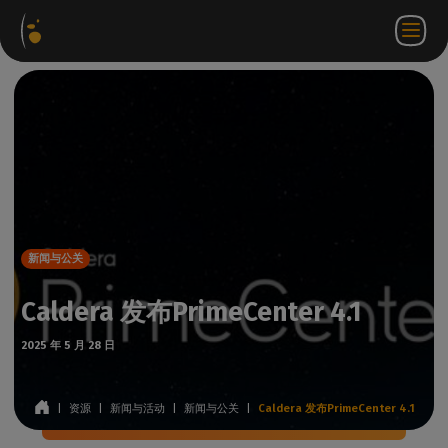
软件
网络
合作伙伴门
ZH
登录
联系
包
商店
户网站
WorkSpace
我们
新闻与公关
Caldera 发布PrimeCenter 4.1
2025 年 5 月 28 日
|
资源
|
新闻与活动
|
新闻与公关
|
Caldera 发布PrimeCenter 4.1