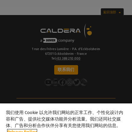
返回顶部
1 rue des Frères Lumière - P.A. d'Eckbolsheim
67201 Eckbolsheim - France
Tel.
+33 388 210 000
联系我们
YouTube
LinkedIn
在 Facebook 上
Instagram
推特
关于Caldera
我们使用 Cookie 以允许我们网站的正常工作、个性化设计内
我们的地点
容和广告、提供社交媒体功能并分析流量。我们还同社交媒
体、广告和分析合作伙伴分享有关您使用我们网站的信息。
关于Dover