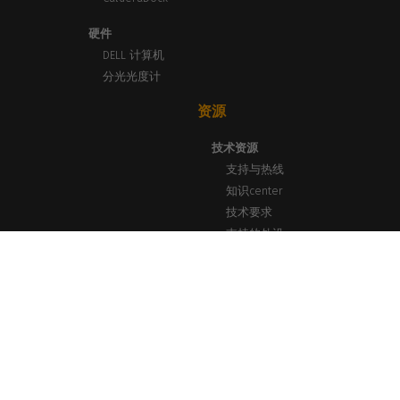
硬件
DELL 计算机
分光光度计
资源
技术资源
支持与热线
知识center
技术要求
支持的外设
新闻与见解
博客、新闻与活动
成功案例
打印实验室网络研讨会
通讯