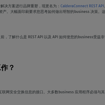
家居装饰
CalderaRIP 模块
切割
API 解决方案进行品牌重塑，现更名为：
CalderaConnect REST API
印花室内装饰
了解 CalderaRIP 模块及其强大
硬件
管理从印刷到切割的工作
资产。大幅面印刷要求您思考如何做出明智的business 决策。这正是 
优势
程
DELL 计算机
工业印刷
CalderaConnect REST
自动化
预装RIP 站，便于安装
管理您的工业生产
API
简化生产流程
分光光度计
您的 REST API 解决方案
颜色测量仪器
 之前，了解什么是 REST API 以及 API 如何使您的business受
TF - DTGRIP 软件
Caldera 直接制作电影
RIP DTF 打印软件
Caldera 直接到服装
工作？
用于 DTG 印刷的RIP 软件
系统通过互联网安全交换信息的接口。大多数business 应用程序