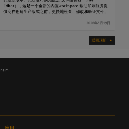
的最新版本。此次发布的亮点是“文件编辑器”（File
Editor），这是一个全新的内置workspace 帮助印刷服务提
供商在创建生产版式之前，更快地检查、修改和验证文件。
2026年5月19日
返回顶部
lsheim
应用