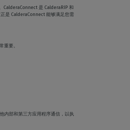
。CalderaConnect 是 CalderaRIP 和
流
CalderaConnect 能够满足您需
益非常重要。
必须与其他内部和第三方应用程序通信，以执