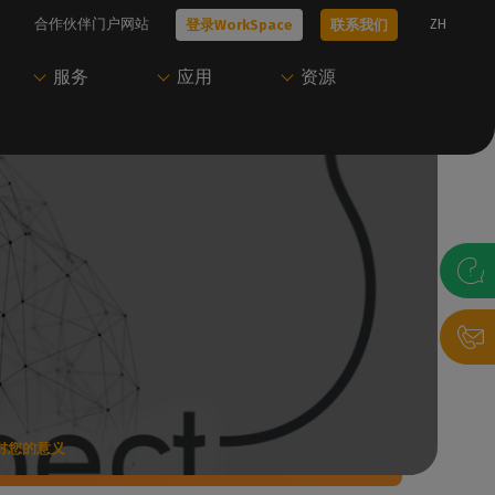
合作伙伴门户网站
ZH
登录WorkSpace
联系我们
服务
应用
资源
技术问题？
只需一个账户即可访
开始使用Caldera
尝试Caldera
问Caldera
、工作流
我们的所有技术文档
我们的专家可以帮助您选择最适合您需
联系我们，与我们的专家预约演示，或开
Caldera 支持团
求的解决方案
始免费试用。
访问我们的用户门户，下载资源并管理您
的Caldera 解决方案。
联系我们
获取演示
录帮助台
P
登录WorkSpace
其对您的意义
决方案