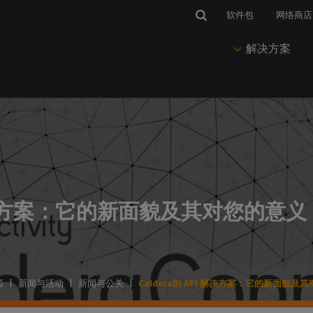
软件包
网络商店
解决方案
市场与应用
IP 软件
维护
新闻与见解
解决方案
套料软件
有
与热线
标识和图案
CalderaRIP
CalderaCare
博客、新闻与活动
印前与Nesting
PrimeCenter
获得技术支持
印刷视觉传播
推动您的印刷和切割生产
始终保持生产运行
我们的所有最新文章
准备打印和剪切文件
管理印前、作业准备
访问
程和排版
并联系
enter
软标识
CalderaRIP 第 19 版
专业服务
成功案例
印刷
队。
I 解决方案：它的新面貌及其对您的意义
印刷生产软件
我们的技术文档
在柔性介质上打印
CalderaRIP 的新功能
客户故事和使用案例
推动印刷生产
培训Center
登
Caldera PrimeRI
获得快速有效的培训
要求
包装
年度订阅
打印实验室网络研讨会
色彩管理
智能打印工作流管理
硬件和操作系统的兼容性
在乙烯基承印物上打印
入门级订阅RIP
观看我们的网络研讨会
掌握色彩输出
软件管理
的外设
纺织品印花
永久许可证
通讯
节省墨水
源
|
新闻与活动
|
新闻与公关
|
Caldera的 API 解决方案：它的新面貌及
打印机和切割机的兼容性
印花时装和运动装
永久性RIP 许可协议
在您的邮箱中直接接收我们的
减少墨水消耗
CalderaDock
新闻
管理所有Caldera 解