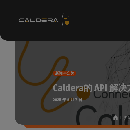
技术资源
R
支持
如何
新闻与公关
知识c
Caldera的 AP
访问
技术
2025 年 8 月 7 日
检查
支持
|
资
检查