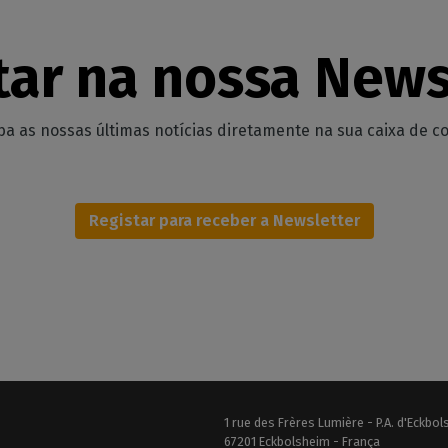
tar na nossa News
a as nossas últimas notícias diretamente na sua caixa de co
Registar para receber a Newsletter
1 rue des Frères Lumière - P.A. d'Eckbo
67201 Eckbolsheim - França