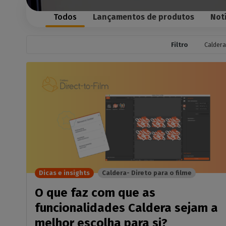
Peri
Licenças perp
Moda 
supo
despo
Todos
Lançamentos de produtos
Not
Módulos C
Verifi
Deco
Conheça os m
das su
CalderaRIP e a
Decor
Filtro
Caldera
máquin
poderosas va
Impr
API REST d
Gerir 
CalderaCo
indust
A sua solução 
DTF - SOFTWARE 
Caldera Di
RIP software 
de DTF
Caldera D
Dicas e insights
Caldera- Direto para o filme
para a ro
O que faz com que as
Software RIP 
DTG
funcionalidades Caldera sejam a
melhor escolha para si?