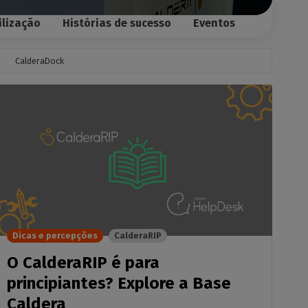
ilização
Histórias de sucesso
Eventos
CalderaDock
Dicas e percepções
CalderaRIP
O CalderaRIP é para
principiantes? Explore a Base
Caldera