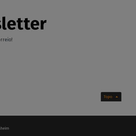
letter
rreio!
Topo
lsheim