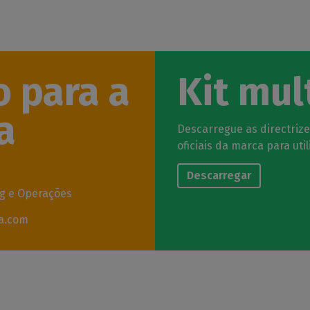
o para a
Kit mul
a
Descarregue as directrizes
oficiais da marca para uti
Descarregar
ng e Operações
a.com