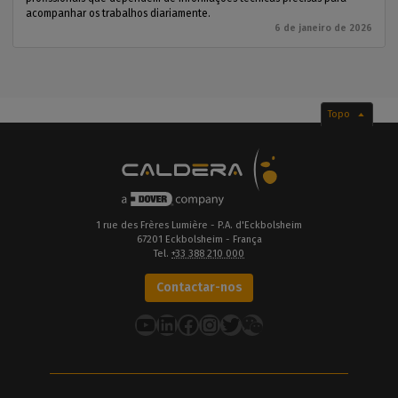
acompanhar os trabalhos diariamente.
6 de janeiro de 2026
Topo
1 rue des Frères Lumière - P.A. d'Eckbolsheim
67201 Eckbolsheim - França
Tel.
+33 388 210 000
Contactar-nos
YouTube
LinkedIn
Facebook
Instagram
Twitter