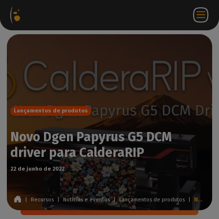
Pacotes
Loja
Portal do
PT
Aceder a
Contactar-
de
virtual
parceiro
WorkSpace
nos
software
Lançamentos de produtos
Novo Dgen Papyrus G5 DCM
driver para CalderaRIP
22 de junho de 2022
|
Recursos
|
Notícias e eventos
|
Lançamentos de produtos
|
Novo Dgen Papyrus G5 DCM driver para CalderaRIP