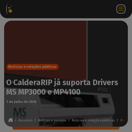
Pacotes
Loja
Portal do
PT
Aceder a
Contactar-
de
virtual
parceiro
WorkSpace
nos
software
Notícias e relações públicas
O CalderaRIP já suporta Drivers
MS MP3000 e MP4100
1 de julho de 2026
|
Recursos
|
Notícias e eventos
|
Notícias e relações públicas
|
O CalderaRIP já suporta Drivers MS MP3000 e MP4100