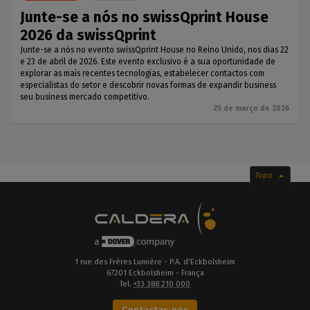
Junte-se a nós no swissQprint House
2026 da swissQprint
Junte-se a nós no evento swissQprint House no Reino Unido, nos dias 22
e 23 de abril de 2026. Este evento exclusivo é a sua oportunidade de
explorar as mais recentes tecnologias, estabelecer contactos com
especialistas do setor e descobrir novas formas de expandir business
seu business mercado competitivo.
25 de março de 2026
Topo
1 rue des Frères Lumière - P.A. d'Eckbolsheim
67201 Eckbolsheim - França
Tel.
+33 388 210 000