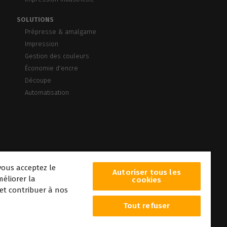
SOLUTIONS
Prépresse & amalgame
Impression
Gestion des couleurs
Économie d'encre
Découpe
Automatisation
vous acceptez le
Autoriser tous les
éliorer la
cookies
 et contribuer à nos
Tout refuser
era