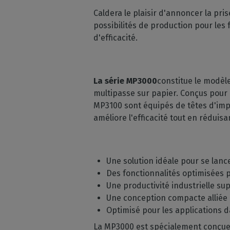
Licences RIP perpétuelles
OS co
Caldera le plaisir d'annoncer la pr
Décoration
Modules CalderaRIP
possibilités de production pour les
Péri
Impression m
Découvrez les modules
d'efficacité.
supp
CalderaRIP et leurs nombreux
Impressio
Vérifie
avantages
industriell
vos m
Gérez de gra
API REST
La série MP3000
constitue le modèl
CalderaConnect
multipasse sur papier. Conçus pour 
Votre solution d'API REST
MP3100 sont équipés de têtes d'im
DTF - RIP DTG
améliore l'efficacité tout en réduisa
Caldera
Logiciel RIP pour l'impression
DTF
Une solution idéale pour se lance
Caldera Direct-to-
Des fonctionnalités optimisées p
Garment
Une productivité industrielle su
RIP pour l'impression DTG
Une conception compacte alliée
Optimisé pour les applications 
La MP3000 est spécialement conçue p