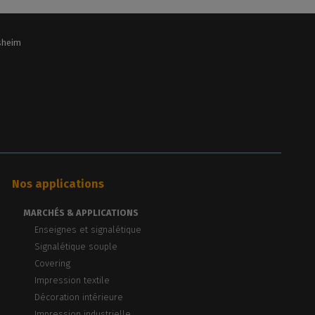
lsheim
Nos applications
MARCHÉS & APPLICATIONS
Enseignes et signalétique
Signalétique souple
Covering
Impression textile
Décoration intérieure
Impression industrielle