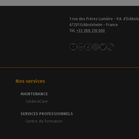
1 rue des Frères Lumière - P.A. d’Eckbo
67201 Eckbolsheim - France
Tél.
+33 388 210 000
YouTube
LinkedIn
Facebook
Instagram
Twitter
Nos services
MAINTENANCE
CalderaCare
SERVICES PROFESSIONNELS
Centre de formation