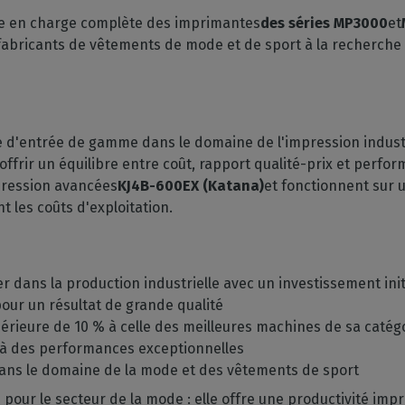
GESTION DE LOGICIELS
votre boîte mail
mpatibles
ise en charge complète des imprimantes
des séries MP3000
et
 intérieure
Découpe
CalderaDock
 fabricants de vêtements de mode et de sport à la recherche
phériques
ulti-supports
Gérez vos découpes
Gérez vos solutions Caldera
ortés
n
Automatisation
SOLUTIONS MATÉRIELLES
z la compatibilité de
e
Rationalisez votre
achines
Ordinateurs DELL
production
nds volumes
Stations RIP pré-installées
e d'entrée de gamme dans le domaine de l'impression industr
offrir un équilibre entre coût, rapport qualité-prix et perf
Spectrophotomètres
pression avancées
KJ4B-600EX (Katana)
et fonctionnent sur
Mesurez vos couleurs
nt les coûts d'exploitation.
r dans la production industrielle avec un investissement init
our un résultat de grande qualité
périeure de 10 % à celle des meilleures machines de sa catég
 à des performances exceptionnelles
dans le domaine de la mode et des vêtements de sport
our le secteur de la mode : elle offre une productivité imp