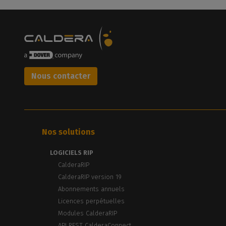
Nous contacter
Nos solutions
LOGICIELS RIP
CalderaRIP
CalderaRIP version 19
Abonnements annuels
Licences perpétuelles
Modules CalderaRIP
API REST CalderaConnect