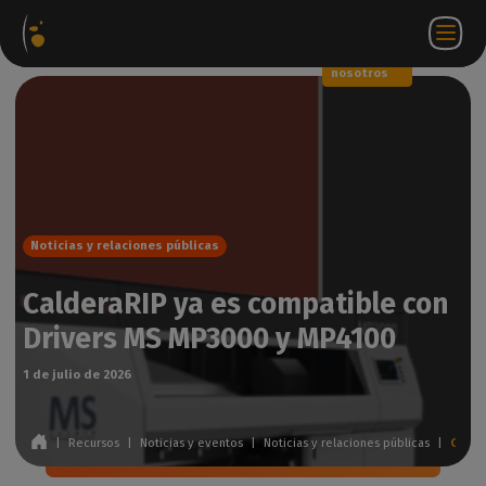
Paquetes
Tienda
Portal
ES
Iniciar
Póngase en
de
web
de
sesión
contacto
software
socios
WorkSpace
con
nosotros
Noticias y relaciones públicas
CalderaRIP ya es compatible con
Drivers MS MP3000 y MP4100
1 de julio de 2026
|
Recursos
|
Noticias y eventos
|
Noticias y relaciones públicas
|
CalderaRIP ya es compatible con Drivers MS MP3000 y MP4100