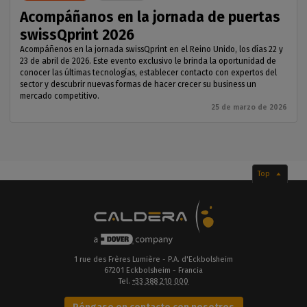
Acompáñanos en la jornada de puertas
swissQprint 2026
Acompáñenos en la jornada swissQprint en el Reino Unido, los días 22 y
23 de abril de 2026. Este evento exclusivo le brinda la oportunidad de
conocer las últimas tecnologías, establecer contacto con expertos del
sector y descubrir nuevas formas de hacer crecer su business un
mercado competitivo.
25 de marzo de 2026
Top
1 rue des Frères Lumière - P.A. d'Eckbolsheim
67201 Eckbolsheim - Francia
Tel.
+33 388 210 000