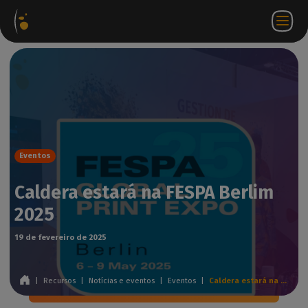
Pacotes
Loja
Portal do
PT
Aceder a
Contactar-
de
virtual
parceiro
WorkSpace
nos
software
Eventos
Caldera estará na FESPA Berlim
2025
19 de fevereiro de 2025
|
Recursos
|
Notícias e eventos
|
Eventos
|
Caldera estará na FESPA Berlim 2025