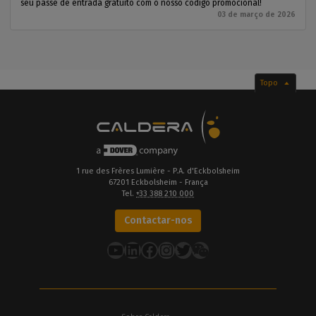
seu passe de entrada gratuito com o nosso código promocional!
03 de março de 2026
Topo
1 rue des Frères Lumière - P.A. d'Eckbolsheim
67201 Eckbolsheim - França
Tel.
+33 388 210 000
Contactar-nos
YouTube
LinkedIn
Facebook
Instagram
Twitter