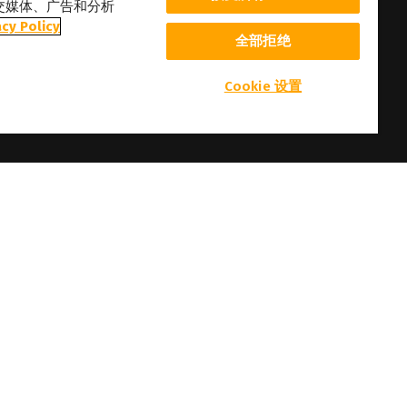
交媒体、广告和分析
acy Policy
全部拒绝
Cookie 设置
aldera 在不事先通知的情况下修改本网站所引述的软件规格及内容的权利。