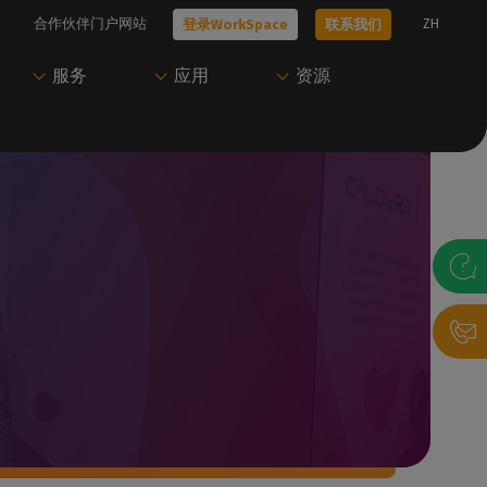
合作伙伴门户网站
ZH
登录WorkSpace
联系我们
服务
应用
资源
技术问题？
只需一个账户即可访
开始使用Caldera
尝试Caldera
问Caldera
、工作流
我们的所有技术文档
我们的专家可以帮助您选择最适合您需
联系我们，与我们的专家预约演示，或开
Caldera 支持团
求的解决方案
始免费试用。
访问我们的用户门户，下载资源并管理您
的Caldera 解决方案。
联系我们
获取演示
录帮助台
P
登录WorkSpace
A
决方案