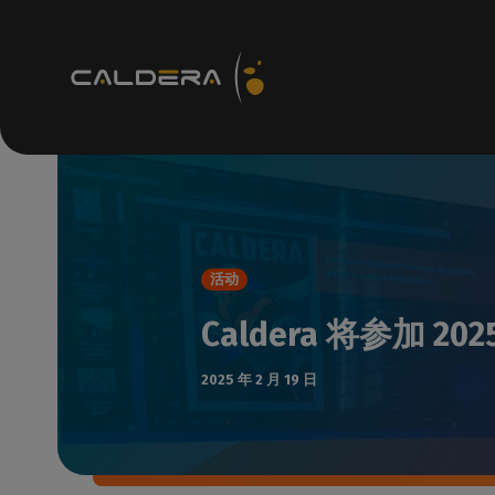
技术资源
R
支持
如何
活动
知识c
Caldera 将参加 2
访问
技术
2025 年 2 月 19 日
检查
支持
检查