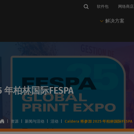
软件包
网络商店
解决方案
市场与应用
IP 软件
维护
新闻与见解
解决方案
套料软件
有
与热线
标识和图案
CalderaRIP
CalderaCare
博客、新闻与活动
印前与Nesting
PrimeCenter
获得技术支持
印刷视觉传播
推动您的印刷和切割生产
始终保持生产运行
我们的所有最新文章
准备打印和剪切文件
管理印前、作业准备
访问
程和排版
并联系
enter
软标识
CalderaRIP 第 19 版
专业服务
成功案例
印刷
队。
025 年柏林国际FESPA
印刷生产软件
我们的技术文档
在柔性介质上打印
CalderaRIP 的新功能
客户故事和使用案例
推动印刷生产
培训Center
登
Caldera PrimeRI
获得快速有效的培训
要求
包装
年度订阅
打印实验室网络研讨会
色彩管理
智能打印工作流管理
硬件和操作系统的兼容性
在乙烯基承印物上打印
入门级订阅RIP
观看我们的网络研讨会
掌握色彩输出
软件管理
的外设
纺织品印花
永久许可证
通讯
节省墨水
|
资源
|
新闻与活动
|
活动
|
Caldera 将参加 2025 年柏林国际FESP
打印机和切割机的兼容性
印花时装和运动装
永久性RIP 许可协议
在您的邮箱中直接接收我们的
减少墨水消耗
CalderaDock
新闻
管理所有Caldera 解