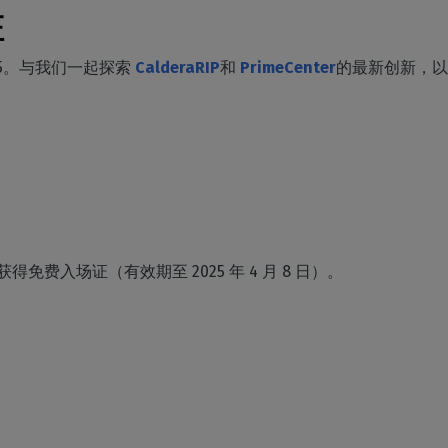
家居装饰
CalderaRIP 模块
切割
证
印花室内装饰
了解 CalderaRIP 模块及其强大
硬件
管理从印刷到切割的工作
优势
程
DELL 计算机
 2025。与我们一起探索
工业印刷
CalderaRIP
和
PrimeCenter
的最新创新，以
CalderaConnect REST
自动化
预装RIP 站，便于安装
管理您的工业生产
API
简化生产流程
分光光度计
您的 REST API 解决方案
颜色测量仪器
TF - DTGRIP 软件
Caldera 直接制作电影
RIP DTF 打印软件
Caldera 直接到服装
获得免费入场证（有效期至 2025 年 4 月 8 日）。
用于 DTG 印刷的RIP 软件