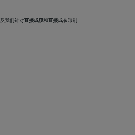
流
及我们针对
直接成膜
和
直接成衣
印刷