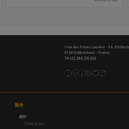
2026年5月12日
1 rue des Frères Lumière - P.A. d'Eckbo
67201 Eckbolsheim - France
Tel.
+33 388 210 000
YouTube
LinkedIn
在 Facebook 上
Instagram
推特
服务
维护
CalderaCare