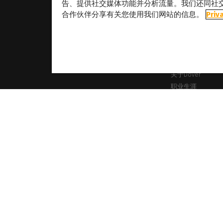
告、提供社交媒体功能并分析流量。我们还同社
合作伙伴分享有关您使用我们网站的信息。
Priv
关于
关于Caldera
我们的地点
关于Dover
职业生涯
合作伙伴
商标、标识及品牌名称均为其各自所有者的财产。此处展示的所有图像和照片版权归其各自所有者所有。C
Cookie 政策
隐私政策
法律声明
版权