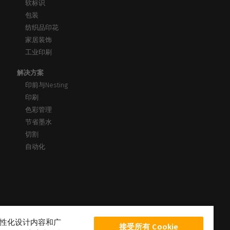
软标识
包装
纺织品印花
家居装饰
工业印刷
解决方案
印前与Nesting
印刷
色彩管理
节省墨水
切割
自动化
、个性化设计内容和广
接受所有 Cookie