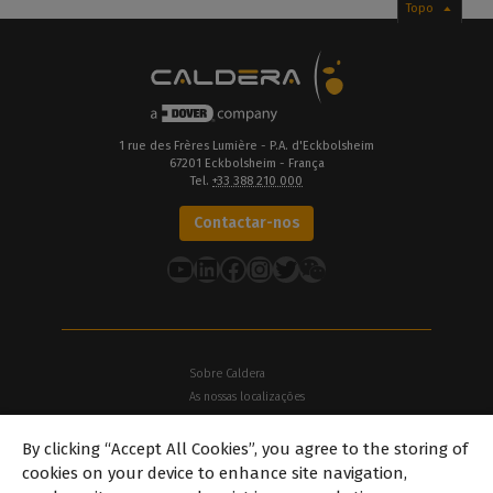
Topo
1 rue des Frères Lumière - P.A. d'Eckbolsheim
67201 Eckbolsheim - França
Tel.
+33 388 210 000
Contactar-nos
YouTube
LinkedIn
Facebook
Instagram
Twitter
Sobre Caldera
As nossas localizações
Sobre Dover
By clicking “Accept All Cookies”, you agree to the storing of
Carreiras
cookies on your device to enhance site navigation,
Parceiros