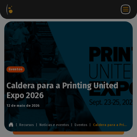
Pacotes
Loja
Portal do
PT
Aceder a
Contactar-
de
virtual
parceiro
WorkSpace
nos
software
Eventos
Caldera para a Printing United
Expo 2026
12 de maio de 2026
|
Recursos
|
Notícias e eventos
|
Eventos
|
Caldera para a Printing United Expo 2026