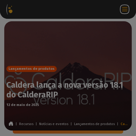
Pacotes
Loja
Portal do
PT
Aceder a
Contactar-
de
virtual
parceiro
WorkSpace
nos
software
Lançamentos de produtos
Caldera lança a nova versão 18.1
do CalderaRIP
12 de maio de 2025
|
Recursos
|
Notícias e eventos
|
Lançamentos de produtos
|
Caldera lança a nova versão 18.1 do CalderaRIP