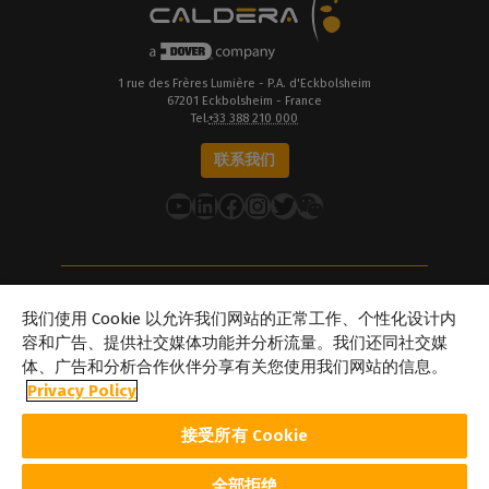
1 rue des Frères Lumière - P.A. d'Eckbolsheim
67201 Eckbolsheim - France
Tel.
+33 388 210 000
联系我们
YouTube
LinkedIn
在 Facebook 上
Instagram
推特
关于Caldera
我们使用 Cookie 以允许我们网站的正常工作、个性化设计内
我们的地点
容和广告、提供社交媒体功能并分析流量。我们还同社交媒
体、广告和分析合作伙伴分享有关您使用我们网站的信息。
关于Dover
Privacy Policy
职业生涯
合作伙伴
接受所有 Cookie
caldera.com © 2026 — 保留所有权利。本网站提及的所有商标、标识
及品牌名称均为其各自所有者的财产。此处展示的所有图像和照片版
权归其各自所有者所有。Caldera 在不事先通知的情况下修改本网站
全部拒绝