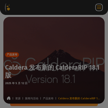
软件
网络
合作伙伴门
ZH
登录
联系
包
商店
户网站
WorkSpace
我们
产品发布
Caldera 发布新的 CalderaRIP 18.1
版
2025 年 5 月 12 日
|
资源
|
新闻与活动
|
产品发布
|
Caldera 发布新的 CalderaRIP 18.1 版