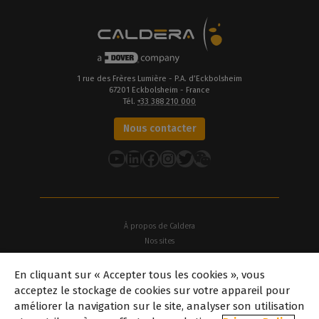
1 rue des Frères Lumière - P.A. d’Eckbolsheim
67201 Eckbolsheim - France
Tél.
+33 388 210 000
Nous contacter
YouTube
LinkedIn
Facebook
Instagram
Twitter
À propos de Caldera
Nos sites
À propos de Dover
En cliquant sur « Accepter tous les cookies », vous
Offres d'emploi
acceptez le stockage de cookies sur votre appareil pour
Partenaires
améliorer la navigation sur le site, analyser son utilisation
caldera.com © 2026 — Tous droits réservés. Toutes les marques